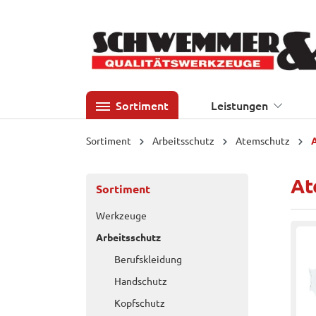
 Hauptinhalt springen
Zur Suche springen
Zur Hauptnavigation springen
Sortiment
Leistungen
Sortiment
Arbeitsschutz
Atemschutz
At
Sortiment
Werkzeuge
Arbeitsschutz
Berufskleidung
Handschutz
Kopfschutz