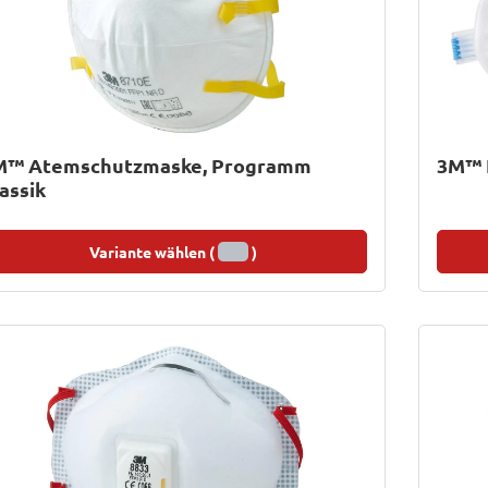
M™ Atemschutzmaske, Programm
3M™ 
assik
Variante wählen (
)