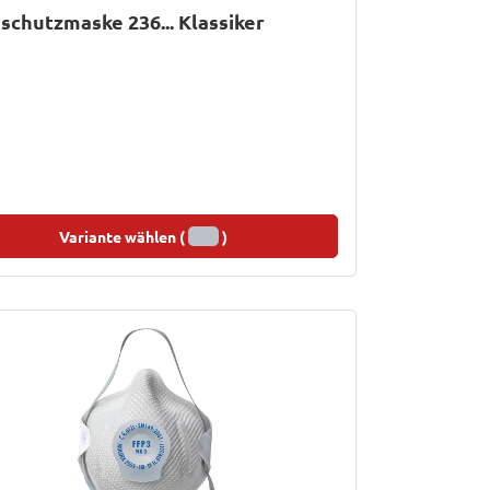
chutzmaske 236... Klassiker
Variante wählen (
)