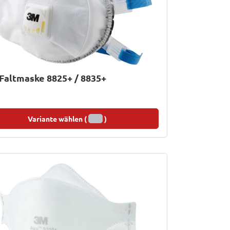
Faltmaske 8825+ / 8835+
Variante wählen (
)