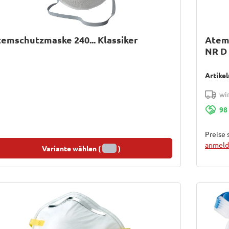
emschutzmaske 240... Klassiker
Atems
NR D
Artike
wir
98
Preise 
anmelde
Variante wählen (
)