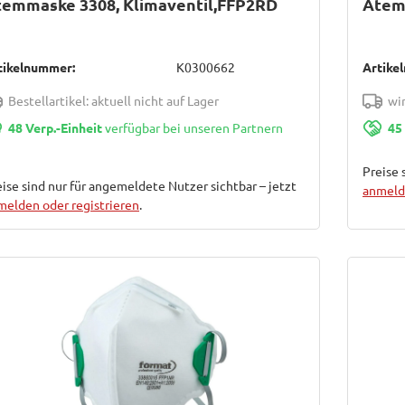
temmaske 3308, Klimaventil,FFP2RD
Atem
tikelnummer:
K0300662
Artike
Bestellartikel: aktuell nicht auf Lager
wir
48 Verp.-Einheit
verfügbar bei unseren Partnern
45
Preise 
ise sind nur für angemeldete Nutzer sichtbar – jetzt
anmelde
melden oder registrieren
.