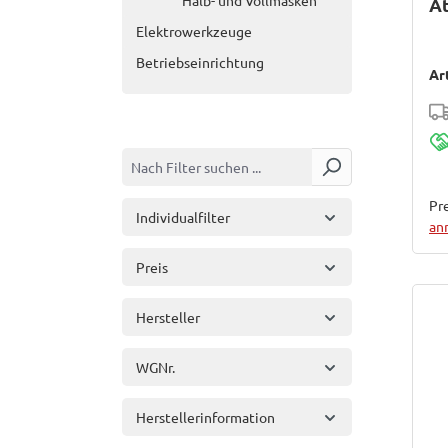
Halb- und Vollmasken
A
Elektrowerkzeuge
Betriebseinrichtung
Ar
Pre
Individualfilter
an
Preis
Hersteller
WGNr.
Herstellerinformation