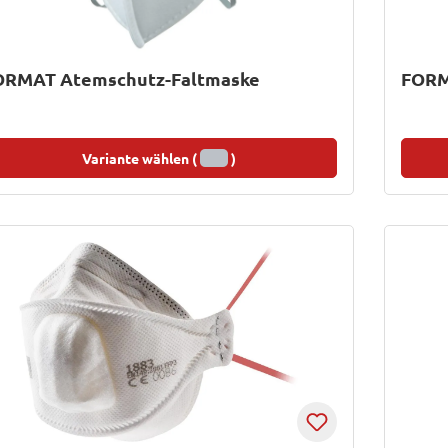
ORMAT Atemschutz-Faltmaske
FORM
Variante wählen (
)