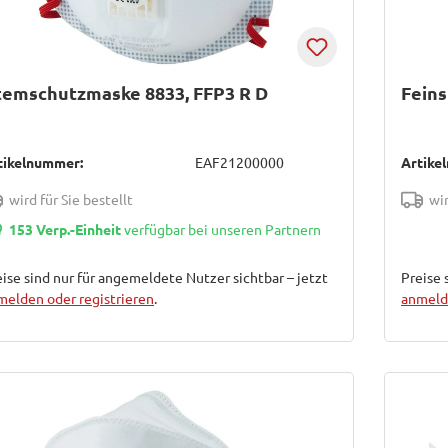
temschutzmaske 8833, FFP3 R D
Fein
tikelnummer:
EAF21200000
Artike
wird für Sie bestellt
wir
153 Verp.-Einheit
verfügbar bei unseren Partnern
ise sind nur für angemeldete Nutzer sichtbar – jetzt
Preise 
melden oder registrieren
.
anmelde