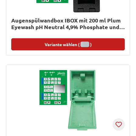
Augenspülwandbox IBOX mit 200 ml Plum
Eyewash pH Neutral 4,9% Phosphate und
500 ml Plum Eyewash 0,9% Sodium
Chloride
Variante wählen (
)