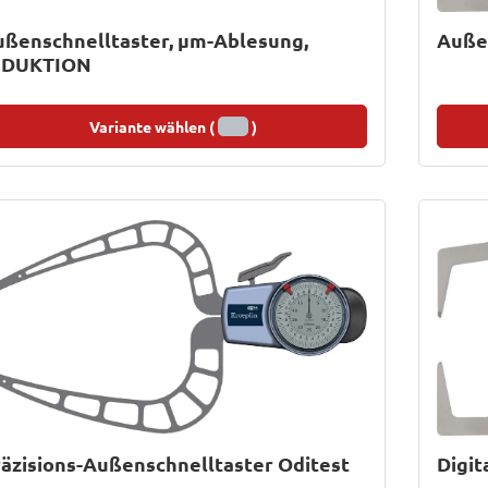
ßenschnelltaster, µm-Ablesung,
Auße
NDUKTION
Variante wählen (
)
äzisions-Außenschnelltaster Oditest
Digit