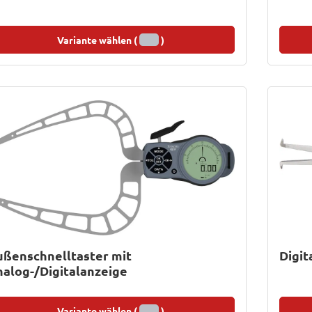
Variante wählen (
)
ßenschnelltaster mit
Digit
alog-/Digitalanzeige
Variante wählen (
)