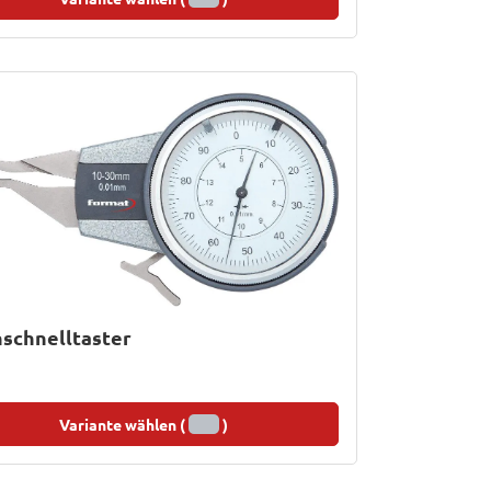
schnelltaster
Variante wählen (
)