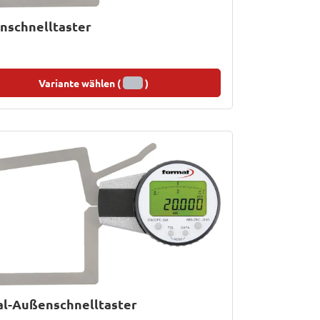
nschnelltaster
Variante wählen (
)
al-Außenschnelltaster