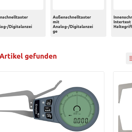
nschnelltaster
Außenschnelltaster
Innenschn
mit
Intertest
og-/Digitalanzei
Analog-/Digitalanzei
Haltegrif
ge
 Artikel gefunden