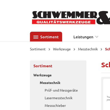
 Hauptinhalt springen
Zur Suche springen
Zur Hauptnavigation springen
Sortiment
Leistungen
Sortiment
Werkzeuge
Messtechnik
Sc
Sc
Sortiment
Werkzeuge
Messtechnik
Prüf- und Messgeräte
Lasermesstechnik
Messschieber