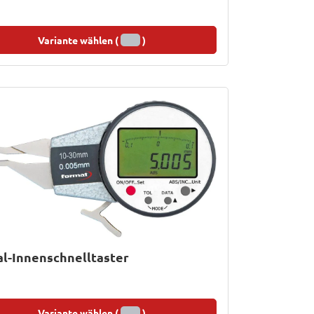
Variante wählen (
)
al-Innenschnelltaster
Variante wählen (
)