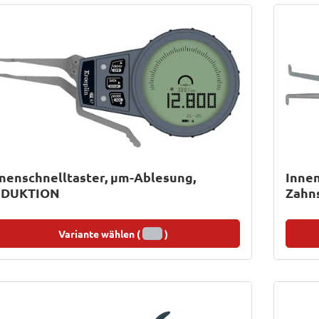
nenschnelltaster, µm-Ablesung,
Innen
NDUKTION
Zahn
Variante wählen (
)