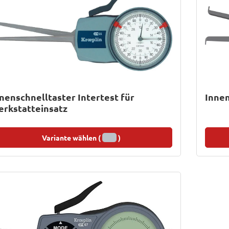
nenschnelltaster Intertest für
Innen
rkstatteinsatz
Variante wählen (
)