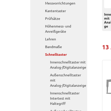
Messvorrichtungen
Kantentaster
Inne
mit
Prüfsätze
Anal
Höhenmess- und
ge
Anreißgeräte
Lehren
13
Bandmaße
Schnelltaster
Innenschnelltaster mit
Analog-/Digitalanzeige
Außenschnelltaster
mit
Analog-/Digitalanzeige
Innenschnelltaster
Intertest mit
Haltegriff