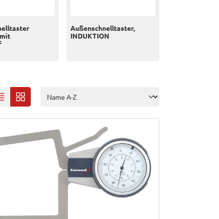
elltaster
Außenschnelltaster,
 mit
INDUKTION
f