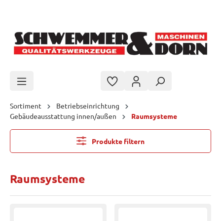
Zum Hauptinhalt springen
Sortiment
Betriebseinrichtung
Gebäudeausstattung innen/außen
Raumsysteme
Produkte filtern
Raumsysteme