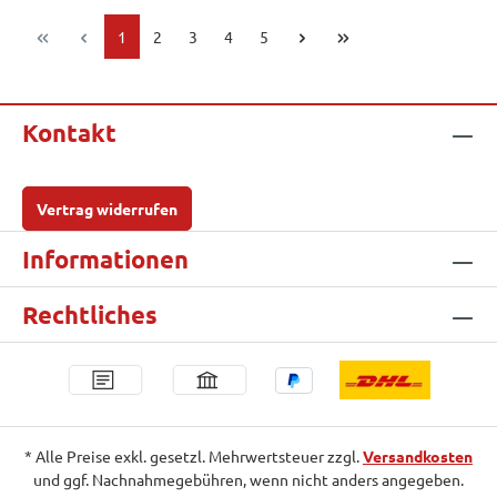
Seite
Seite
Seite
Seite
Seite
1
2
3
4
5
Kontakt
Vertrag widerrufen
Informationen
Rechtliches
* Alle Preise exkl. gesetzl. Mehrwertsteuer zzgl.
Versandkosten
und ggf. Nachnahmegebühren, wenn nicht anders angegeben.