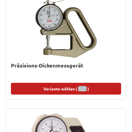
Präzisions-Dickenmessgerät
Variante wählen (
)