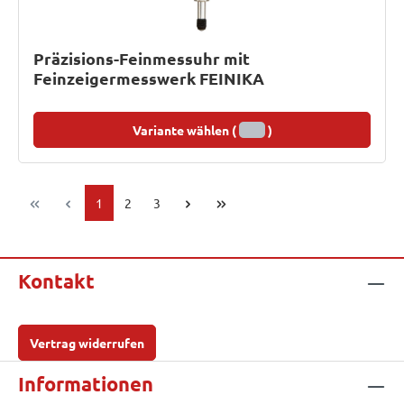
Präzisions-Feinmessuhr mit
Feinzeigermesswerk FEINIKA
Variante wählen (
)
Seite
Seite
Seite
1
2
3
Kontakt
Vertrag widerrufen
Informationen