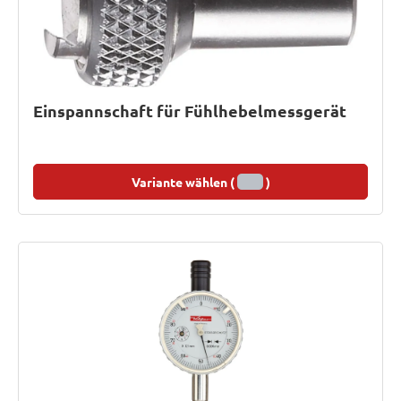
Einspannschaft für Fühlhebelmessgerät
Variante wählen (
)