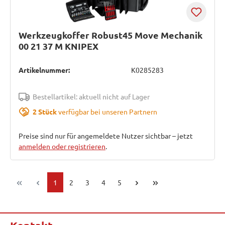
Werkzeugkoffer Robust45 Move Mechanik
00 21 37 M KNIPEX
Artikelnummer:
K0285283
Bestellartikel: aktuell nicht auf Lager
2 Stück
verfügbar bei unseren Partnern
Preise sind nur für angemeldete Nutzer sichtbar – jetzt
anmelden oder registrieren
.
Seite
Seite
Seite
Seite
Seite
1
2
3
4
5