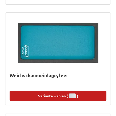
Weichschaumeinlage, leer
Variante wählen (
)