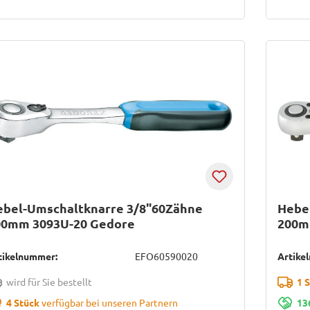
ebel-Umschaltknarre 3/8"60Zähne
Hebe
00mm 3093U-20 Gedore
200m
tikelnummer:
EFO60590020
Artike
wird für Sie bestellt
1 
4 Stück
verfügbar bei unseren Partnern
13