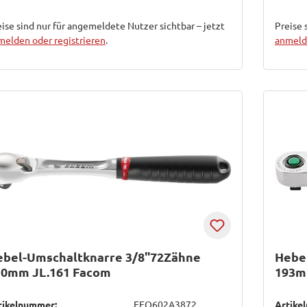
ise sind nur für angemeldete Nutzer sichtbar – jetzt
Preise 
melden oder registrieren
.
anmelde
ebel-Umschaltknarre 3/8"72Zähne
Hebe
10mm JL.161 Facom
193mm
tikelnummer:
EFO602A3872
Artike