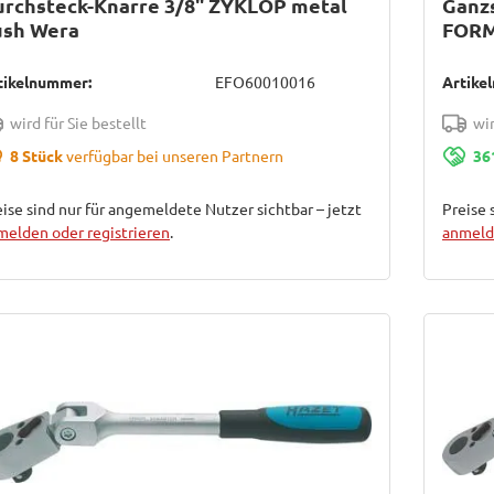
urchsteck-Knarre 3/8" ZYKLOP metal
Ganz
ush Wera
FOR
tikelnummer:
EFO60010016
Artike
wird für Sie bestellt
wir
8 Stück
verfügbar bei unseren Partnern
36
ise sind nur für angemeldete Nutzer sichtbar – jetzt
Preise 
melden oder registrieren
.
anmelde