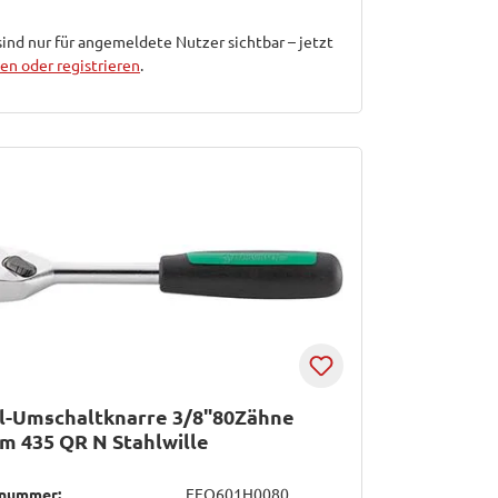
sind nur für angemeldete Nutzer sichtbar – jetzt
n oder registrieren
.
l-Umschaltknarre 3/8"80Zähne
 435 QR N Stahlwille
lnummer:
EFO601H0080