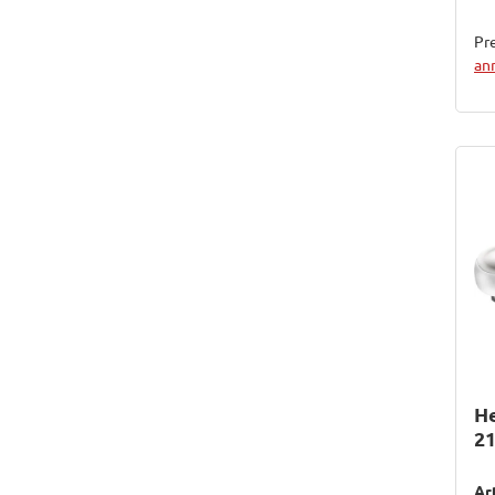
Pre
an
H
2
Ar