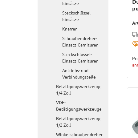
D
Einsätze
p
Steckschlüssel-
Einsätze
Ar
Knarren
Schraubendreher-
Einsatz-Garnituren
Steckschlüssel-
Pre
Einsatz-Garnituren
an
Antriebs- und
Verbindungsteile
Betätigungswerkzeuge
1/4 Zoll
VDE-
Betätigungswerkzeuge
Betätigungswerkzeuge
1/2 Zoll
Winkelschraubendreher