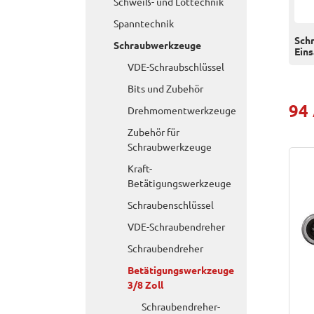
Schweiß- und Löttechnik
Spanntechnik
Sch
Schraubwerkzeuge
Eins
VDE-Schraubschlüssel
Bits und Zubehör
94
Drehmomentwerkzeuge
Zubehör für
Schraubwerkzeuge
Kraft-
Betätigungswerkzeuge
Schraubenschlüssel
VDE-Schraubendreher
Schraubendreher
Betätigungswerkzeuge
3/8 Zoll
Schraubendreher-