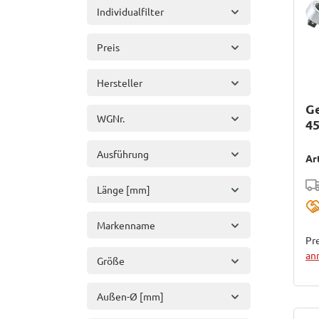
Individualfilter
Preis
Hersteller
G
WGNr.
45
Ausführung
Ar
Länge [mm]
Markenname
Pre
an
Größe
Außen-Ø [mm]