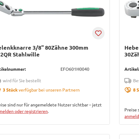
elenkknarre 3/8" 80Zähne 300mm
Hebe
2QR Stahlwille
30Zäh
tikelnummer:
EFO601H0040
Artike
wird für Sie bestellt
Bes
3 Stück
verfügbar bei unseren Partnern
8 
ise sind nur für angemeldete Nutzer sichtbar – jetzt
Preise 
melden oder registrieren
.
anmelde