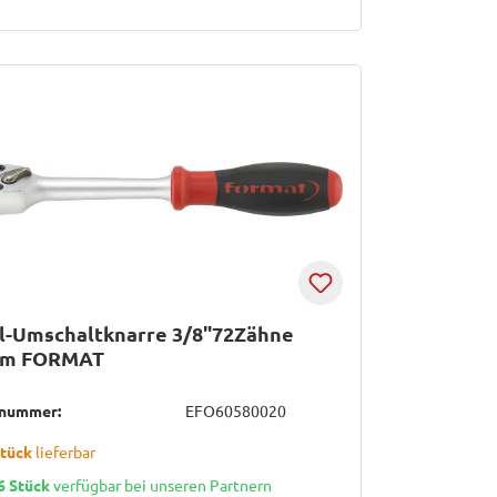
l-Umschaltknarre 3/8"72Zähne
m FORMAT
lnummer:
EFO60580020
Stück
lieferbar
6 Stück
verfügbar bei unseren Partnern