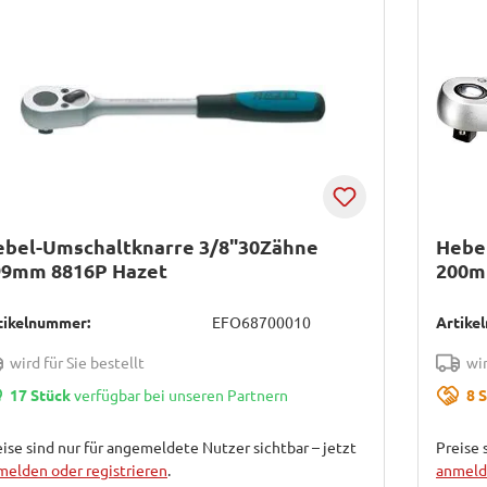
ebel-Umschaltknarre 3/8"30Zähne
Hebe
99mm 8816P Hazet
200m
tikelnummer:
EFO68700010
Artike
wird für Sie bestellt
wir
17 Stück
verfügbar bei unseren Partnern
8 
ise sind nur für angemeldete Nutzer sichtbar – jetzt
Preise 
melden oder registrieren
.
anmelde