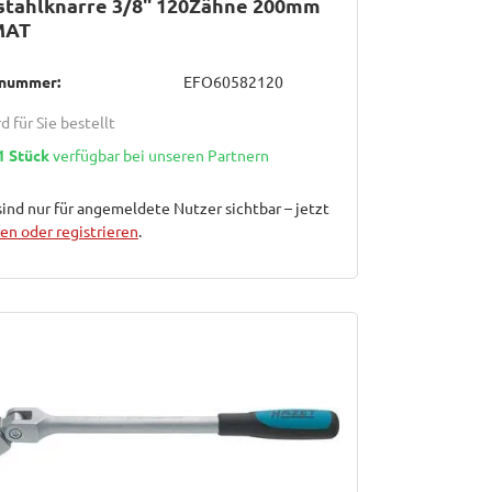
stahlknarre 3/8" 120Zähne 200mm
MAT
lnummer:
EFO60582120
d für Sie bestellt
1 Stück
verfügbar bei unseren Partnern
sind nur für angemeldete Nutzer sichtbar – jetzt
n oder registrieren
.