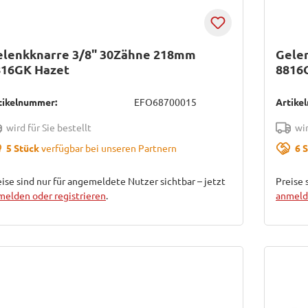
elenkknarre 3/8" 30Zähne 218mm
Gele
816GK Hazet
8816
tikelnummer:
EFO68700015
Artike
wird für Sie bestellt
wir
5 Stück
verfügbar bei unseren Partnern
6 
ise sind nur für angemeldete Nutzer sichtbar – jetzt
Preise 
melden oder registrieren
.
anmelde