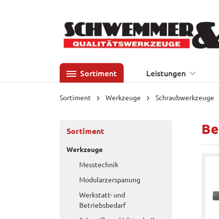
 Hauptinhalt springen
Zur Suche springen
Zur Hauptnavigation springen
Sortiment
Leistungen
Sortiment
Werkzeuge
Schraubwerkzeuge
Be
Sortiment
Werkzeuge
Messtechnik
Modularzerspanung
Werkstatt- und
Betriebsbedarf