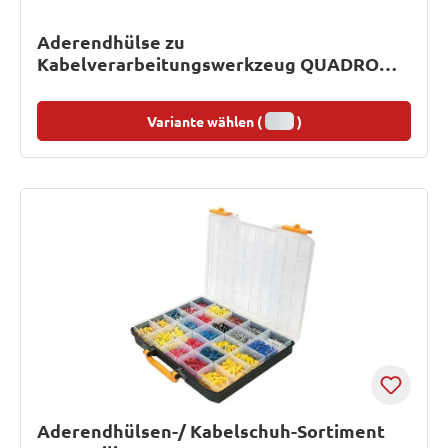
Aderendhülse zu
Kabelverarbeitungswerkzeug QUADRO
Plus und Multifunktionswerkzeug stripax®
plus 2.5
Variante wählen (
)
Aderendhülsen-/ Kabelschuh-Sortiment