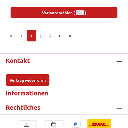
Variante wählen (
)
Seite
Seite
Seite
1
2
3
Kontakt
Vertrag widerrufen
Informationen
Rechtliches