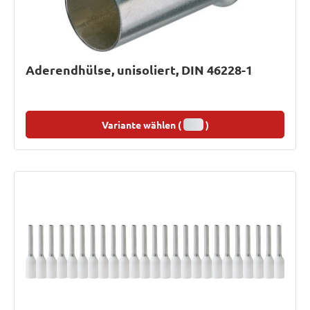
Aderendhülse, unisoliert, DIN 46228-1
Variante wählen (
)