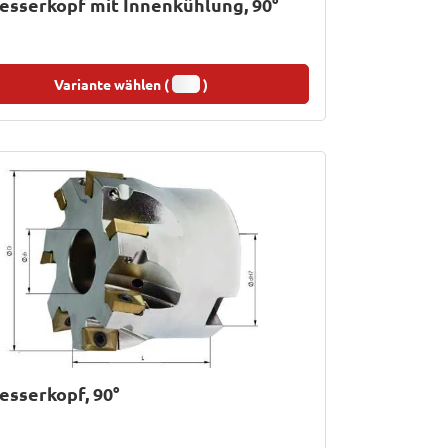
sserkopf mit Innenkühlung, 90°
Variante wählen (
)
sserkopf, 90°