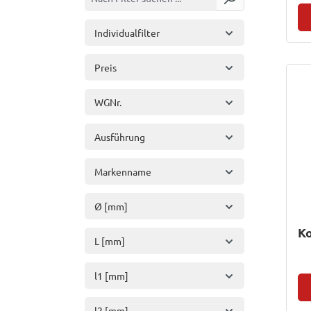
Individualfilter
Preis
WGNr.
Ausführung
Markenname
Ø [mm]
Ko
L [mm]
l1 [mm]
l2 [mm]