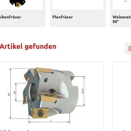
eibenfräser
Planfräser
Walzensti
90°
 Artikel gefunden