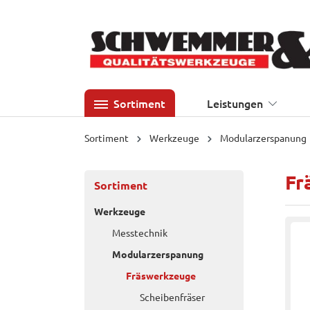
 Hauptinhalt springen
Zur Suche springen
Zur Hauptnavigation springen
Sortiment
Leistungen
Sortiment
Werkzeuge
Modularzerspanung
Fr
Sortiment
Werkzeuge
Messtechnik
Modularzerspanung
Fräswerkzeuge
Scheibenfräser