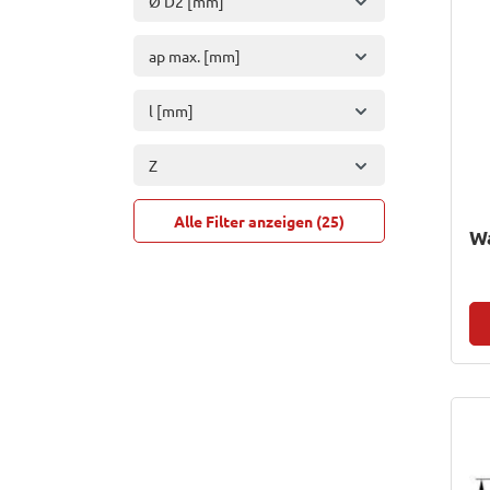
Ø D2 [mm]
ap max. [mm]
l [mm]
Z
Alle Filter anzeigen (25)
Wa