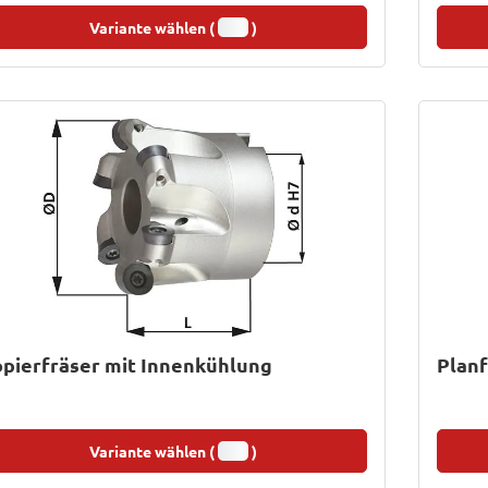
Variante wählen (
)
pierfräser mit Innenkühlung
Planf
Variante wählen (
)