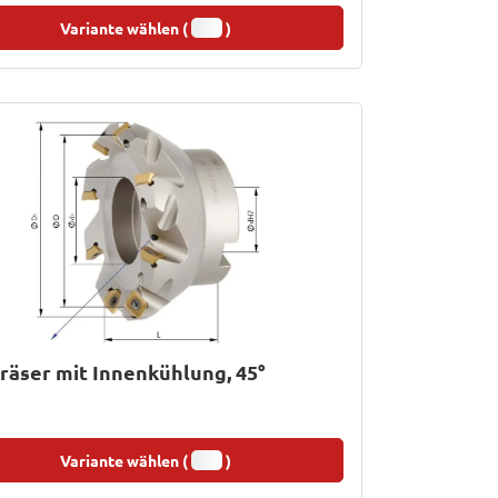
Variante wählen (
)
räser mit Innenkühlung, 45°
Variante wählen (
)