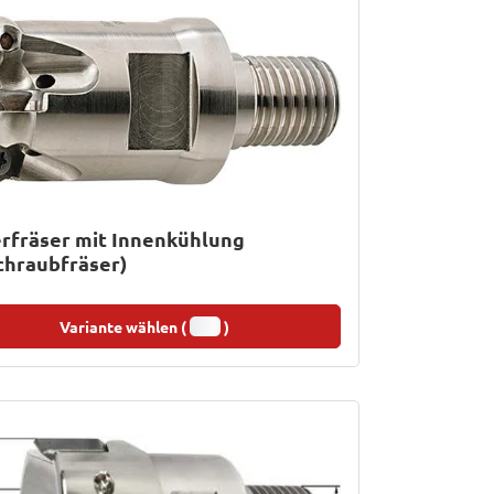
rfräser mit Innenkühlung
chraubfräser)
Variante wählen (
)