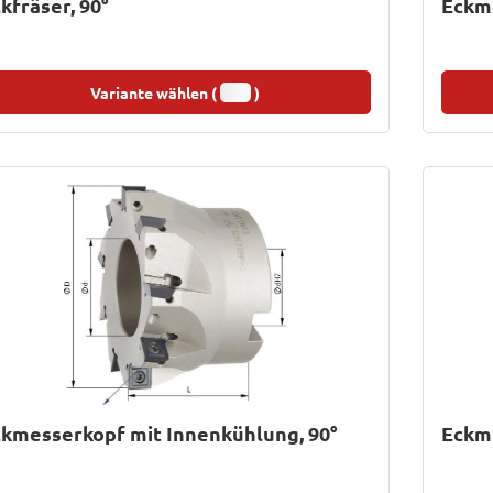
kfräser, 90°
Eckme
Variante wählen (
)
kmesserkopf mit Innenkühlung, 90°
Eckme