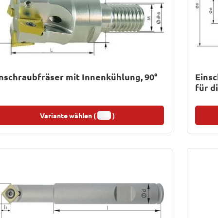
nschraubfräser mit Innenkühlung, 90°
Einsc
für 
Variante wählen (
)