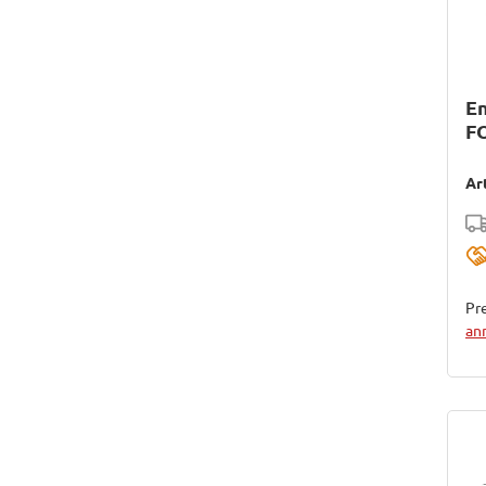
En
F
Ar
Pre
an