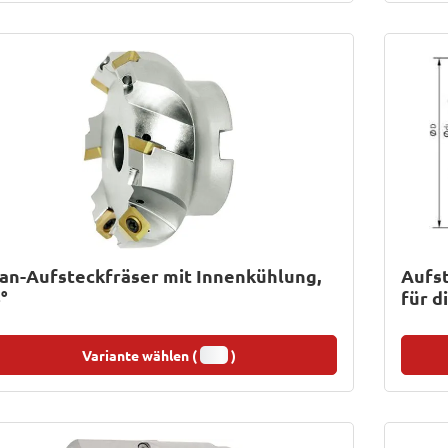
an-Aufsteckfräser mit Innenkühlung,
Aufst
°
für 
Variante wählen (
)