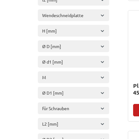
Wendeschneidplatte
H [mm]
Ø D [mm]
Ø d1 [mm]
M
Pl
45
Ø D1 [mm]
für Schrauben
L2 [mm]