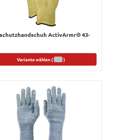
eschutzhandschuh ActivArmr® 43-
Variante wählen (
)