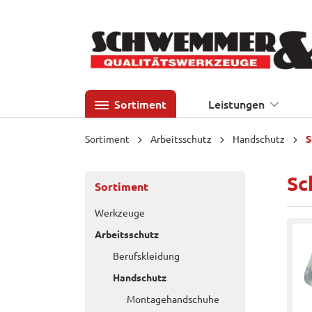
 Hauptinhalt springen
Zur Suche springen
Zur Hauptnavigation springen
Sortiment
Leistungen
Sortiment
Arbeitsschutz
Handschutz
S
Sc
Sortiment
Werkzeuge
Arbeitsschutz
Berufskleidung
Handschutz
Montagehandschuhe