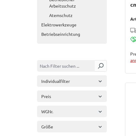
c
Arbeitsschutz
Atemschutz
Ar
Elektrowerkzeuge
Betriebseinrichtung
Pre
an
Individualfilter
Preis
WGNr.
Größe