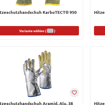
itzeschutzhandschuh KarboTECT® 950
Hitz
Variante wählen (
)
tzeschutzhandschuh Aramid, Alu, 38
Hitz