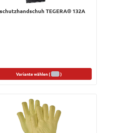
eschutzhandschuh TEGERA® 132A
Variante wählen (
)