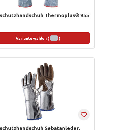
eschutzhandschuh Thermoplus® 955
Variante wählen (
)
eschutzhandschuh Sebatanleder,