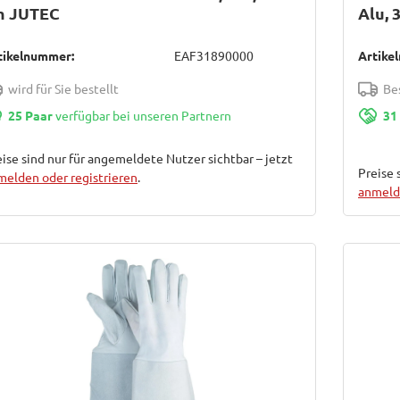
m JUTEC
Alu, 
tikelnummer:
EAF31890000
Artike
wird für Sie bestellt
Bes
25 Paar
verfügbar bei unseren Partnern
31
ise sind nur für angemeldete Nutzer sichtbar – jetzt
Preise 
melden oder registrieren
.
anmelde