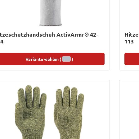
itzeschutzhandschuh ActivArmr® 42-
Hitz
74
113
Variante wählen (
)