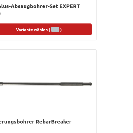
plus-Absaugbohrer-Set EXPERT
n
Variante wählen (
)
erungsbohrer RebarBreaker