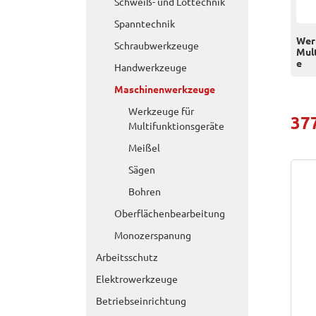
Schweiß- und Löttechnik
Spanntechnik
Wer
Schraubwerkzeuge
Mul
e
Handwerkzeuge
Maschinenwerkzeuge
Werkzeuge für
37
Multifunktionsgeräte
Meißel
Sägen
Bohren
Oberflächenbearbeitung
Monozerspanung
Arbeitsschutz
Elektrowerkzeuge
Betriebseinrichtung