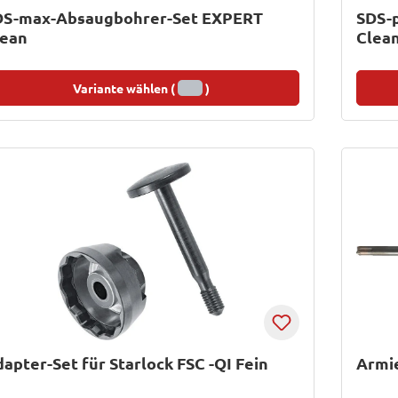
DS-max-Absaugbohrer-Set EXPERT
SDS-
lean
Clea
Variante wählen (
)
apter-Set für Starlock FSC -QI Fein
Armi