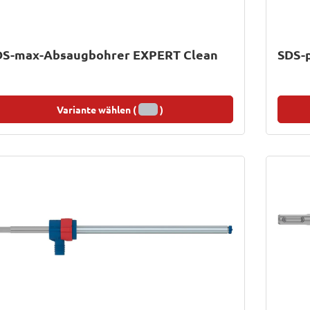
DS-max-Absaugbohrer EXPERT Clean
SDS-
Variante wählen (
)