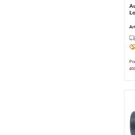
A
L
Ar
Pre
an