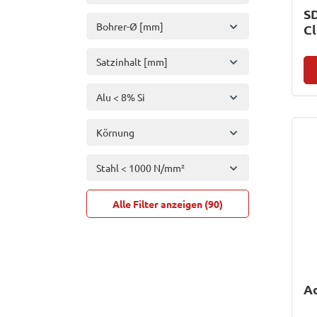
S
Bohrer-Ø [mm]
C
Satzinhalt [mm]
Alu < 8% Si
Körnung
Stahl < 1000 N/mm²
Alle Filter anzeigen (90)
Ad