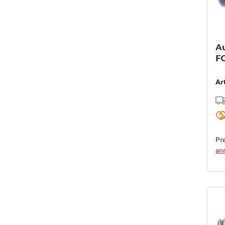
A
F
Ar
Pre
an