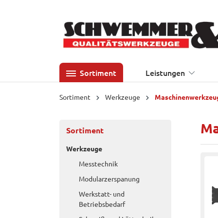
 Hauptinhalt springen
Zur Suche springen
Zur Hauptnavigation springen
Sortiment
Leistungen
Sortiment
Werkzeuge
Maschinenwerkzeu
Ma
Sortiment
Werkzeuge
Messtechnik
Modularzerspanung
Werkstatt- und
Betriebsbedarf