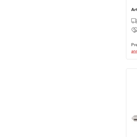
Ar
Pre
an