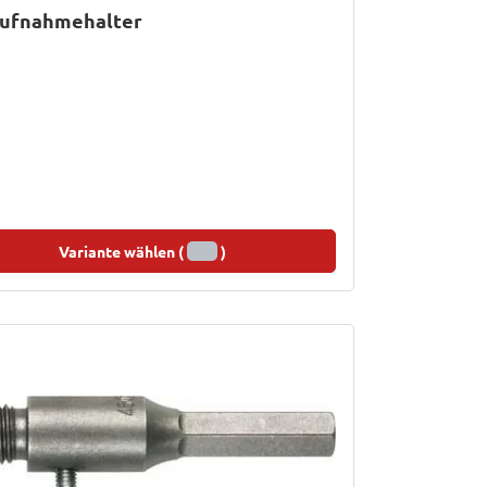
ufnahmehalter
Variante wählen (
)