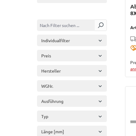
A
8X
Ar
Individualfilter
Preis
Pre
an
Hersteller
WGNr.
Ausführung
Typ
Länge [mm]