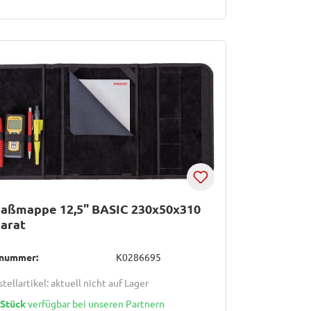
aßmappe 12,5" BASIC 230x50x310
arat
lnummer:
K0286695
tellartikel: aktuell nicht auf Lager
 Stück
verfügbar bei unseren Partnern