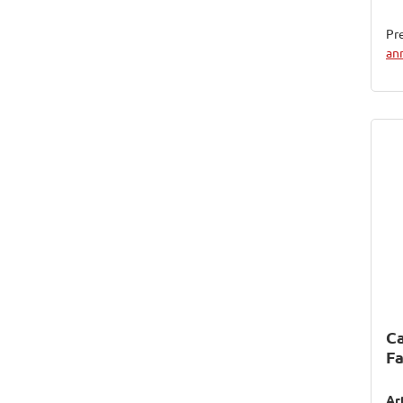
Pre
an
Ca
F
Ar