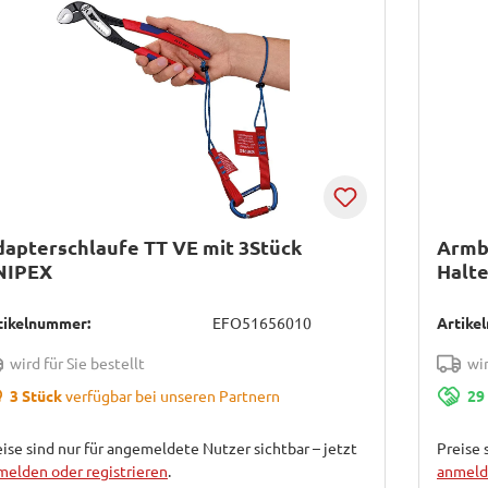
apterschlaufe TT VE mit 3Stück
Armb
NIPEX
Halte
tikelnummer:
EFO51656010
Artike
wird für Sie bestellt
wir
3 Stück
verfügbar bei unseren Partnern
29
ise sind nur für angemeldete Nutzer sichtbar – jetzt
Preise 
melden oder registrieren
.
anmelde