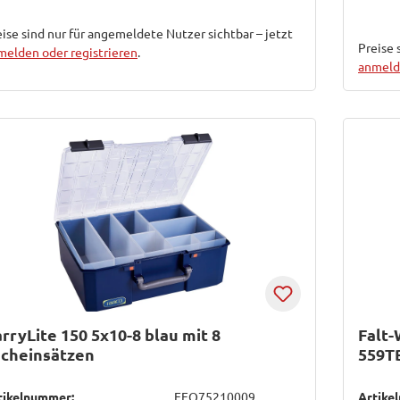
ise sind nur für angemeldete Nutzer sichtbar – jetzt
Preise 
melden oder registrieren
.
anmelde
rryLite 150 5x10-8 blau mit 8
Falt
acheinsätzen
559T
tikelnummer:
EFO75210009
Artike