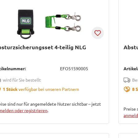
sturzsicherungsset 4-teilig NLG
Abstu
tikelnummer:
EFO51590005
Artike
wird für Sie bestellt
Bes
1 Stück
verfügbar bei unseren Partnern
8 
ise sind nur für angemeldete Nutzer sichtbar – jetzt
Preise 
melden oder registrieren
.
anmelde