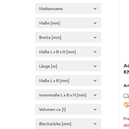
Markenname
Maße [mm]
Breite [mm]
Maße L x B x H [mm]
Ad
Länge [m]
K
Maße L x B [mm]
Ar
Innenmaße L x B x H [mm]
Volumen ca. [l]
Pre
Blechstärke [mm]
an