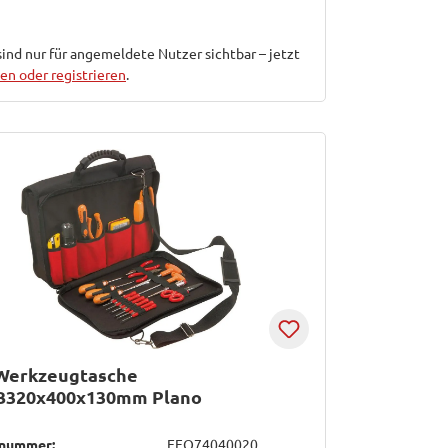
sind nur für angemeldete Nutzer sichtbar – jetzt
n oder registrieren
.
-Werkzeugtasche
B320x400x130mm Plano
lnummer:
EFO74040020