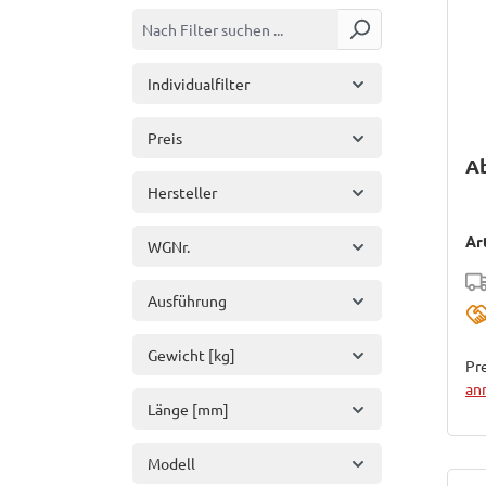
Individualfilter
Preis
Ab
Hersteller
Ar
WGNr.
Ausführung
Gewicht [kg]
Pre
an
Länge [mm]
Modell