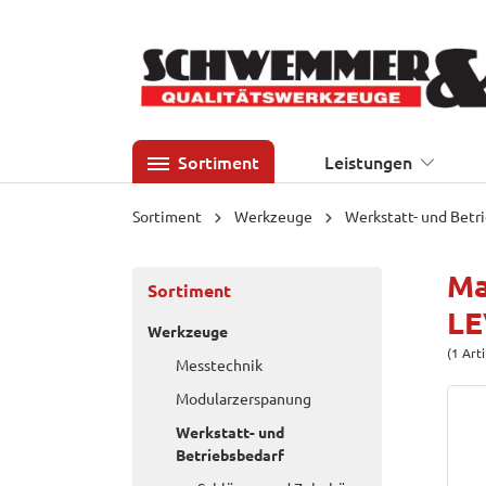
 Hauptinhalt springen
Zur Suche springen
Zur Hauptnavigation springen
Sortiment
Leistungen
Sortiment
Werkzeuge
Werkstatt- und Betr
Ma
Sortiment
L
Werkzeuge
(1 Art
Messtechnik
Modularzerspanung
Werkstatt- und
Betriebsbedarf