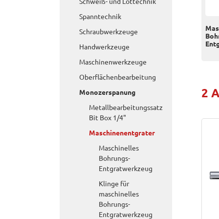
Schweiß- und Löttechnik
Spanntechnik
Mas
Schraubwerkzeuge
Boh
Ent
Handwerkzeuge
Maschinenwerkzeuge
Oberflächenbearbeitung
2 A
Monozerspanung
Metallbearbeitungssatz
Bit Box 1/4"
Maschinenentgrater
Maschinelles
Bohrungs-
Entgratwerkzeug
Klinge für
maschinelles
Bohrungs-
Entgratwerkzeug