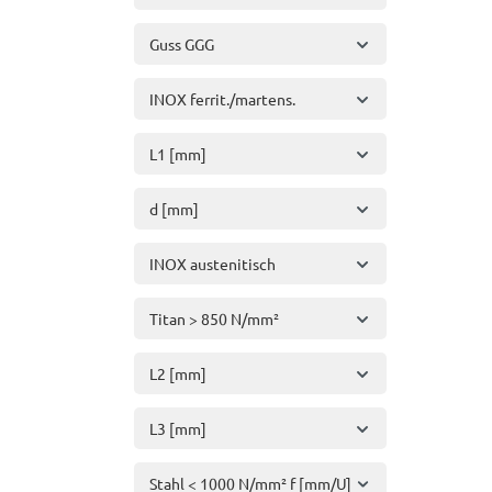
Guss GGG
INOX ferrit./martens.
L1 [mm]
d [mm]
INOX austenitisch
Titan > 850 N/mm²
L2 [mm]
L3 [mm]
Stahl < 1000 N/mm² f [mm/U]