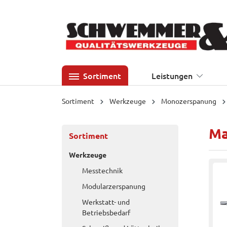
 Hauptinhalt springen
Zur Suche springen
Zur Hauptnavigation springen
Sortiment
Leistungen
Sortiment
Werkzeuge
Monozerspanung
Ma
Sortiment
Werkzeuge
Messtechnik
Modularzerspanung
Werkstatt- und
Betriebsbedarf