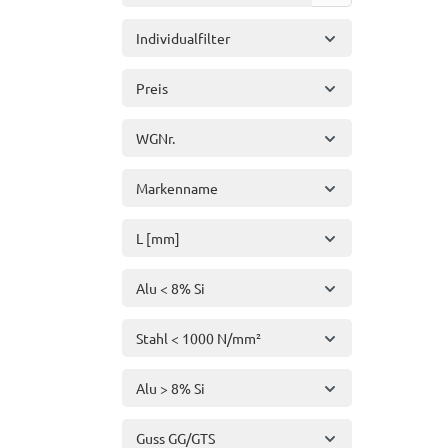
Individualfilter
Preis
WGNr.
Markenname
L [mm]
Alu < 8% Si
Stahl < 1000 N/mm²
Alu > 8% Si
Guss GG/GTS