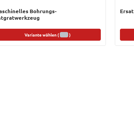
schinelles Bohrungs-
Ersat
ntgratwerkzeug
Variante wählen (
)