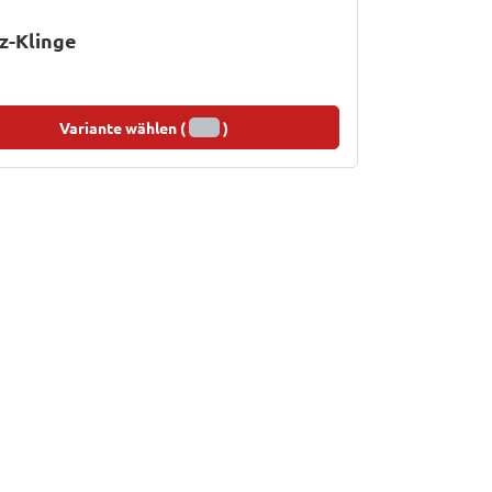
z-Klinge
Variante wählen (
)