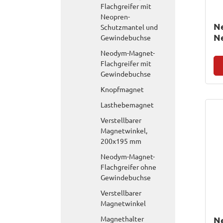
Flachgreifer mit
Neopren-
N
Schutzmantel und
N
Gewindebuchse
G
Neodym-Magnet-
Flachgreifer mit
Gewindebuchse
Knopfmagnet
Lasthebemagnet
Verstellbarer
Magnetwinkel,
200x195 mm
Neodym-Magnet-
Flachgreifer ohne
Gewindebuchse
Verstellbarer
Magnetwinkel
Magnethalter
N