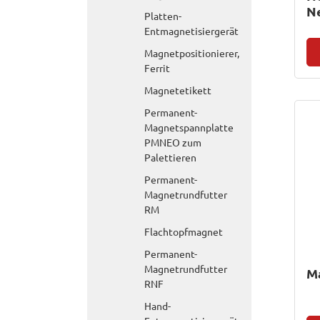
N
Platten-
G
Entmagnetisiergerät
Magnetpositionierer,
Ferrit
Magnetetikett
Permanent-
Magnetspannplatte
PMNEO zum
Palettieren
Permanent-
Magnetrundfutter
RM
Flachtopfmagnet
Permanent-
Magnetrundfutter
M
RNF
Hand-