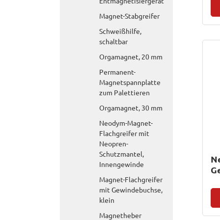
Entmagnetisiergerät
Magnet-Stabgreifer
Schweißhilfe,
schaltbar
Orgamagnet, 20 mm
Permanent-
Magnetspannplatte
zum Palettieren
Orgamagnet, 30 mm
Neodym-Magnet-
Flachgreifer mit
Neopren-
Schutzmantel,
N
Innengewinde
G
Magnet-Flachgreifer
mit Gewindebuchse,
klein
Magnetheber