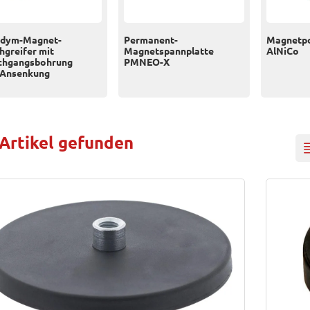
dym-Magnet-
Permanent-
Magnetpos
hgreifer mit
Magnetspannplatte
AlNiCo
chgangsbohrung
PMNEO-X
 Ansenkung
 Artikel gefunden