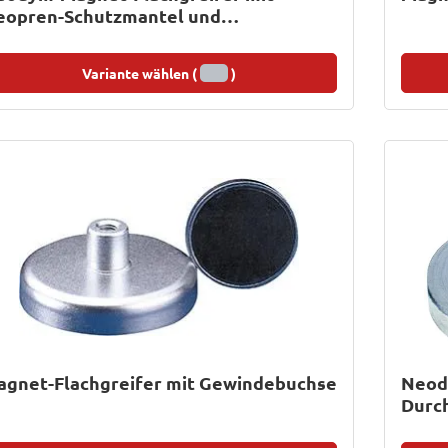
eopren-Schutzmantel und
ewindezapfen
Variante wählen (
)
agnet-Flachgreifer mit Gewindebuchse
Neod
Durc