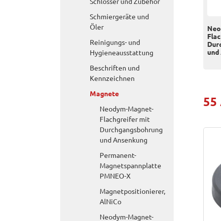
Schlösser und Zubehör
Schmiergeräte und
Öler
Neo
Flac
Reinigungs- und
Dur
und
Hygieneausstattung
Beschriften und
Kennzeichnen
Magnete
55
Neodym-Magnet-
Flachgreifer mit
Durchgangsbohrung
und Ansenkung
Permanent-
Magnetspannplatte
PMNEO-X
Magnetpositionierer,
AlNiCo
Neodym-Magnet-