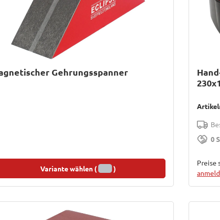
agnetischer Gehrungsspanner
Hand
230x
Artike
Bes
0 
Preise 
Variante wählen (
)
anmelde