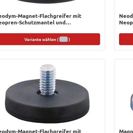
eodym-Magnet-Flachgreifer mit
Neod
eopren-Schutzmantel und
Neop
ewindebuchse
Variante wählen (
)
eodym-Magnet-Flachgreifer mit
Magn