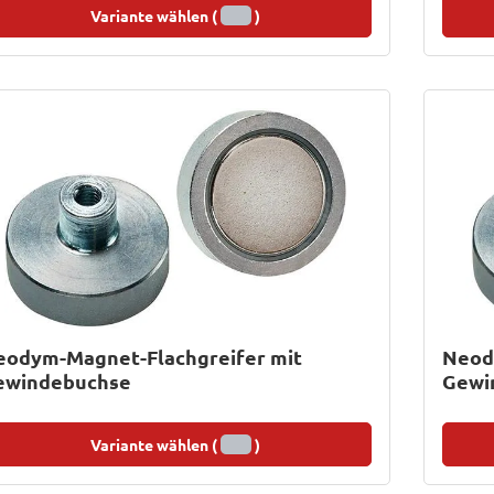
Variante wählen (
)
eodym-Magnet-Flachgreifer mit
Neod
ewindebuchse
Gewi
Variante wählen (
)