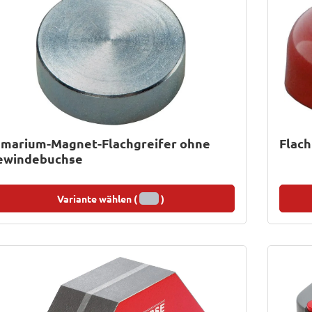
amarium-Magnet-Flachgreifer ohne
Flac
ewindebuchse
Variante wählen (
)