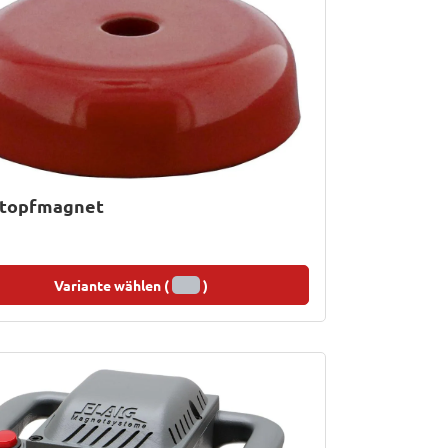
htopfmagnet
Variante wählen (
)