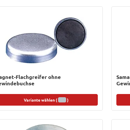
agnet-Flachgreifer ohne
Sama
ewindebuchse
Gewi
Variante wählen (
)