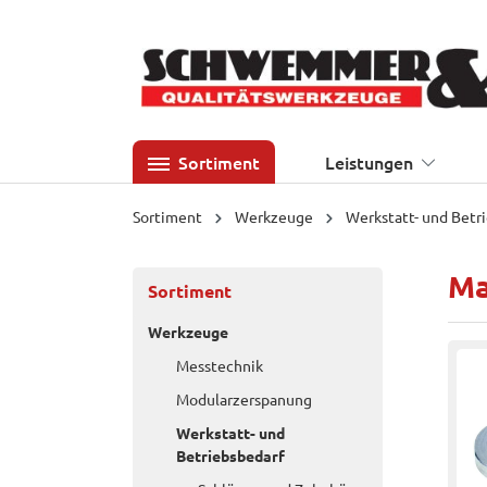
 Hauptinhalt springen
Zur Suche springen
Zur Hauptnavigation springen
Sortiment
Leistungen
Sortiment
Werkzeuge
Werkstatt- und Betr
Ma
Sortiment
Werkzeuge
Messtechnik
Modularzerspanung
Werkstatt- und
Betriebsbedarf