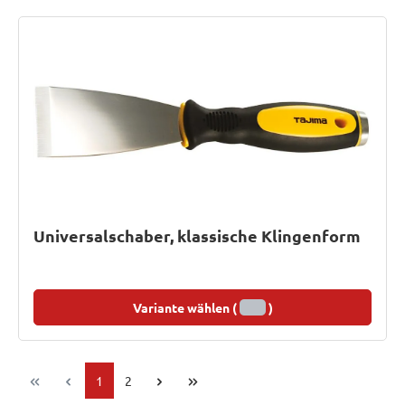
Universalschaber, klassische Klingenform
Variante wählen (
)
Seite
Seite
1
2