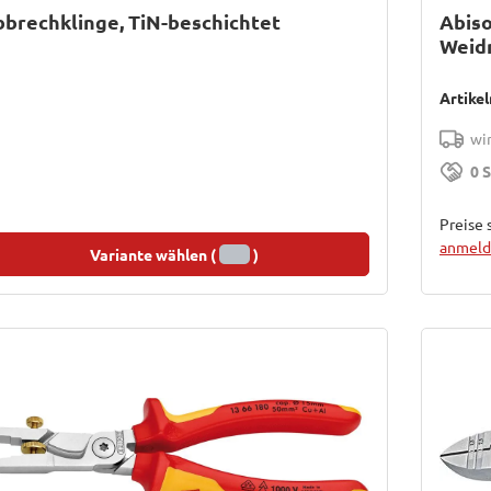
brechklinge, TiN-beschichtet
Abiso
Weid
Artike
wir
0 
Preise 
anmelde
Variante wählen (
)