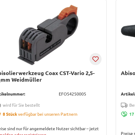
isolierwerkzeug Coax CST-Vario 2,5-
Abiso
qmm Weidmüller
tikelnummer:
EFO54250005
Artike
wird für Sie bestellt
Bes
8 Stück
verfügbar bei unseren Partnern
17
ise sind nur für angemeldete Nutzer sichtbar – jetzt
Preise 
melden oder registrieren
.