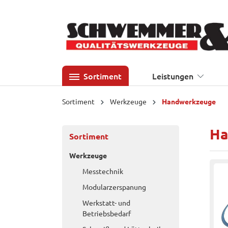
 Hauptinhalt springen
Zur Suche springen
Zur Hauptnavigation springen
Sortiment
Leistungen
Sortiment
Werkzeuge
Handwerkzeuge
Ha
Sortiment
Werkzeuge
Messtechnik
Modularzerspanung
Werkstatt- und
Betriebsbedarf