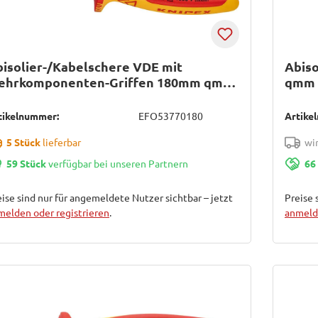
isolier-/Kabelschere VDE mit
Abis
ehrkomponenten-Griffen 180mm qmm
qmm 
NIPEX
tikelnummer:
EFO53770180
Artike
5 Stück
lieferbar
wir
59 Stück
verfügbar bei unseren Partnern
66
ise sind nur für angemeldete Nutzer sichtbar – jetzt
Preise 
melden oder registrieren
.
anmelde