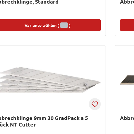
brechklinge, Standard
Abbre
Variante wählen (
)
brechklinge 9mm 30 GradPack a 5
Abbre
ück NT Cutter