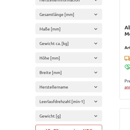
Gesamtlänge [mm]
Ab
Maße [mm]
M
K
Gewicht ca. [kg]
Ar
Höhe [mm]
Breite [mm]
Pre
Herstellername
an
Leerlaufdrehzahl [min-1]
Gewicht [g]