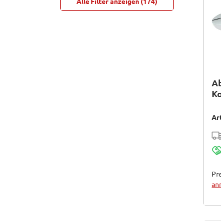
Alle Filter anzeigen (174)
Ab
K
F
Ar
Pre
an