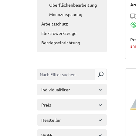
Ar
Oberflächenbearbeitung
Monozerspanung
Arbeitsschutz
Elektrowerkzeuge
Pre
Betriebseinrichtung
an
Individualfilter
Preis
Hersteller
WGNr.