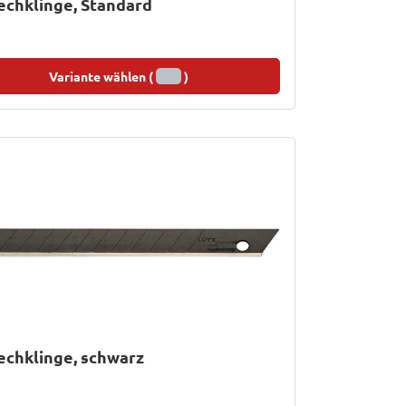
chklinge, Standard
Variante wählen (
)
chklinge, schwarz