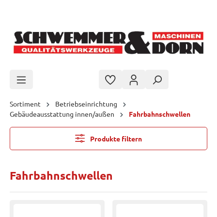
Zum Hauptinhalt springen
Sortiment
Betriebseinrichtung
Gebäudeausstattung innen/außen
Fahrbahnschwellen
Produkte filtern
Fahrbahnschwellen